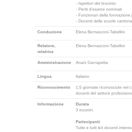
- Ispettori del tirocinio
- Periti d'esame nominati
- Funzionari della formazione 
- Docenti delle scuole cantona
Conduzione
Elena Bernasconi-Tabellini
Relatore,
Elena Bernasconi-Tabellini
relatrice
Amministrazione
Anaïs Garrapetta
Lingua
Italiano
Riconoscimento
1,5 giornate riconosciute nel c
docenti del settore profession
Informazione
Durata
3 incontri.
Partecipanti
Tutte e tutti le/i docenti inter