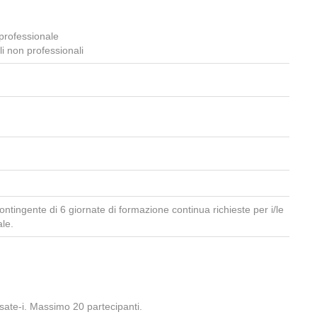
professionale
li non professionali
ontingente di 6 giornate di formazione continua richieste per i/le
ale.
essate-i. Massimo 20 partecipanti.